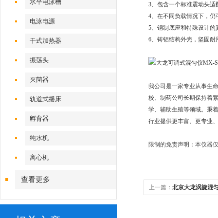
水平电泳槽
3、包含一个标准震动头适
4、在不同负载情况下，仍
电泳电源
5、钢制底座和特殊设计的
6、铸铝结构外壳，坚固耐
干式加热器
振荡头
灭菌器
我公司是一家专业从事生
校、制药公司长期保持着
轨道式摇床
学、辅助生殖等领域。秉着
孵育器
行业提供更丰富、更专业、
纯水机
限制的免责声明：本仪器仅
离心机
查看更多
上一篇：
北京大龙涡旋混匀