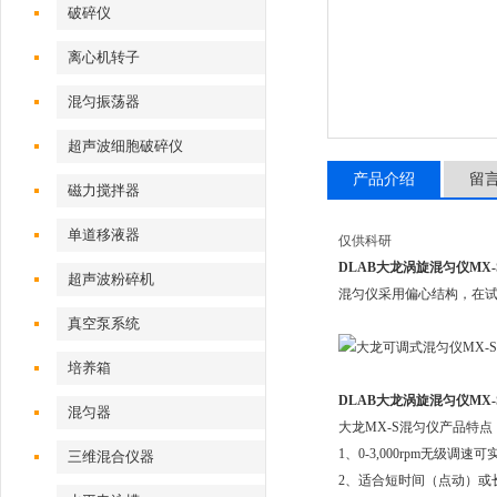
破碎仪
离心机转子
混匀振荡器
超声波细胞破碎仪
产品介绍
留
磁力搅拌器
单道移液器
仅供科研
DLAB大龙涡旋混匀仪MX-
超声波粉碎机
混匀仪采用偏心结构，在
真空泵系统
培养箱
DLAB大龙涡旋混匀仪MX-
混匀器
大龙MX-S混匀仪产品特点
1、0-3,000rpm无级调
三维混合仪器
2、适合短时间（点动）或