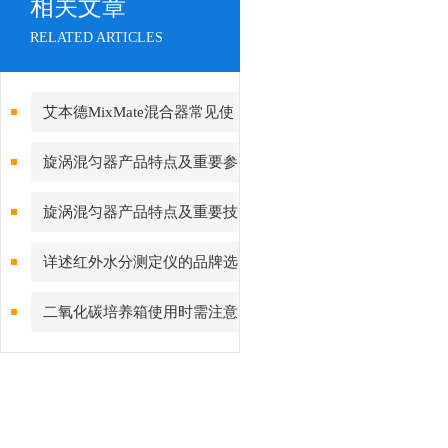
相关文章
RELATED ARTICLES
艾本德MixMate混合器常见使
用问题解答
旋涡混匀器产品特点及重要参
数简介
旋涡混匀器产品特点及重要技
术参数介绍
详述红外水分测定仪的品牌选
择及型号推荐
二氧化碳培养箱使用时需注意
哪些事项