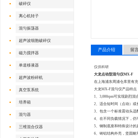
破碎仪
离心机转子
混匀振荡器
超声波细胞破碎仪
产品介绍
留
磁力搅拌器
单道移液器
仅供科研
大龙点动型混匀仪MX-F
超声波粉碎机
在上海浦东周浦仓库里有
大龙MX-F混匀仪产品特点
真空泵系统
1、3,000rpm可实现剧烈
培养箱
2、适合短时间（点动）或
3、包含一个标准震动头适
混匀器
4、在不同负载情况下，仍
5、钢制底座和特殊设计的
三维混合仪器
6、铸铝结构外壳，坚固耐