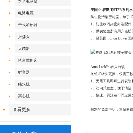
水平电泳槽
美国abi赛默飞ST8R系列
电泳电源
防生物污染密封盖，单手
1、防生物污染密封选配件
干式加热器
2、供实验室所有用户轻松
振荡头
3、经英国 Porton Do
灭菌器
轨道式摇床
Auto-Lock™ 转头自锁
孵育器
按钮式转头更换，仅需三
1、无需工具即可进行安装
纯水机
2、访问式腔室，便于清洁
3、快速、灵活在不同应用
离心机
查看更多
限制的免责声明：本仪器仅