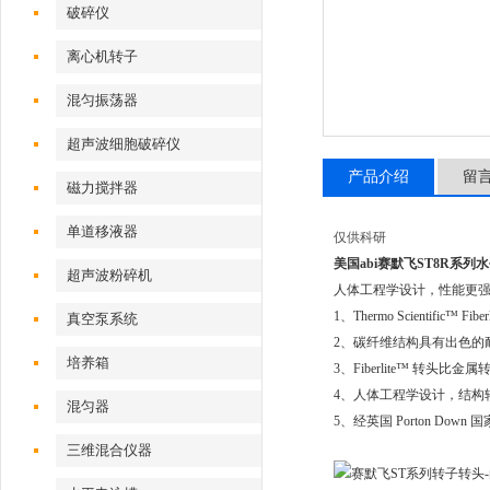
破碎仪
离心机转子
混匀振荡器
超声波细胞破碎仪
产品介绍
留
磁力搅拌器
单道移液器
仅供科研
美国abi赛默飞ST8R系列
超声波粉碎机
人体工程学设计，性能更
1、Thermo Scienti
真空泵系统
2、碳纤维结构具有出色的耐用性
培养箱
3、Fiberlite™ 转头
4、人体工程学设计，结构轻巧
混匀器
5、经英国 Porton Dow
三维混合仪器