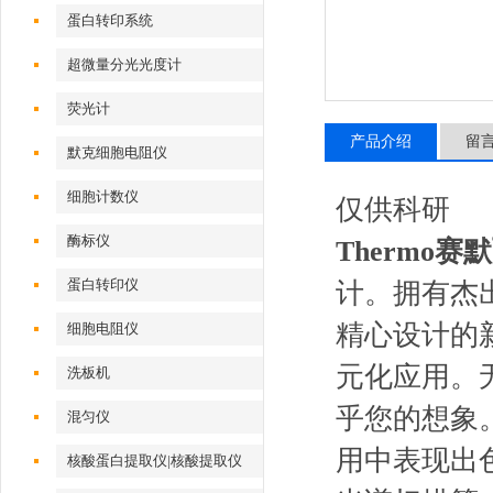
蛋白转印系统
超微量分光光度计
荧光计
产品介绍
留
默克细胞电阻仪
细胞计数仪
仅供科研
酶标仪
Thermo
蛋白转印仪
计。拥有杰
精心设计的
细胞电阻仪
元化应用。无可
洗板机
乎您的想象
混匀仪
用中表现出
核酸蛋白提取仪|核酸提取仪