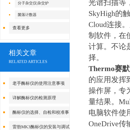
光谱扫描等，
分子杂交仪|杂交炉
SkyHigh
菌落计数器
Cloud连接。所
查看更多
制软件，在
计算。不论
相关文章
择。
RELATED ARTICLES
Thermo
的应用发挥
老手酶标仪的使用注意事项
操作屏，专
详解酶标仪的检测原理
量结果。Mul
电脑软件使用•
酶标仪的选择、自检和校准事
OneDri
项
雷勃MK3酶标仪的安装与调试