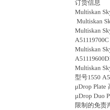
订货信息
Multiskan
Multiska
Multisk
A51119700
Multiska
A51119600
Multisk
型号1550 A5
μDrop P
µDrop Du
限制的免责