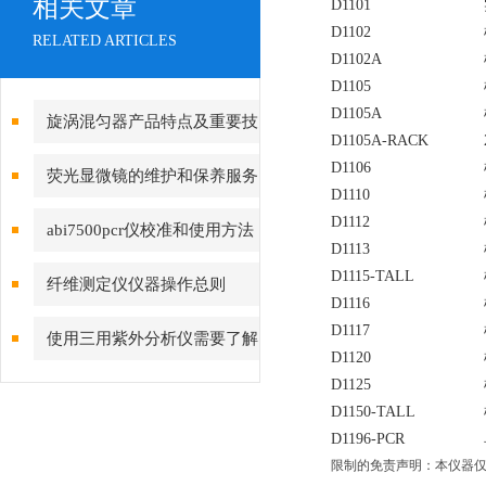
相关文章
D1101
D1102
RELATED ARTICLES
D1102A
D1105
D1105A
旋涡混匀器产品特点及重要技
D1105A-RACK
术参数介绍
D1106
荧光显微镜的维护和保养服务
D1110
D1112
abi7500pcr仪校准和使用方法
D1113
D1115-TALL
纤维测定仪仪器操作总则
D1116
D1117
使用三用紫外分析仪需要了解
D1120
哪些安全措施？
D1125
D1150-TALL
D1196-PCR
限制的免责声明：本仪器仅