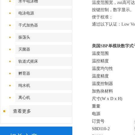
水平电泳槽
温度范围宽，
zui高可达
按键控制，数字显示。
电泳电源
便于校准；
通过以下认证：
Low Vo
干式加热器
振荡头
美国SBP单模块数字式
灭菌器
温度范围
温控精度
轨道式摇床
温度均匀性
孵育器
温度精度
温度控制器
纯水机
加热块材料
离心机
尺寸
(W x D x H)
重量
查看更多
电源
订货号
SBD110-2