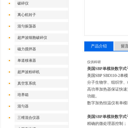
破碎仪
离心机转子
混匀振荡器
超声波细胞破碎仪
产品介绍
留
磁力搅拌器
单道移液器
仅供科研
美国SBP单模块数字式
超声波粉碎机
美国
SBP SBD110
分子生物学、组织学、
真空泵系统
高功率加热器保证快速
培养箱
功能。
数字加热恒温仪
有单模
混匀器
美国SBP单模块数字式
三维混合仪器
精确的微处理器控制；