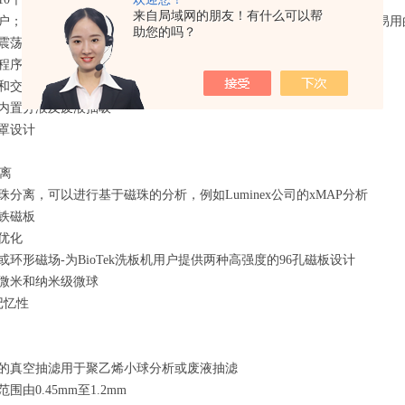
来自局域网的朋友！有什么可以帮
用户；不仅可为复杂的研究应用提供全面的编程控制，而且可提供简单易用
助您的吗？
的震荡时间和强度
护程序易于使用和维护
洗和交叉抽吸规程
巧内置分液及废液抽吸
尘罩设计
离
磁珠分离，可以进行基于磁珠的分析，例如Luminex公司的xMAP分析
铷铁磁板
级优化
面或环形磁场-为BioTek洗板机用户提供两种高强度的96孔磁板设计
离微米和纳米级微球
记忆性
效的真空抽滤用于聚乙烯小球分析或废液抽滤
围由0.45mm至1.2mm