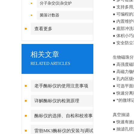
分子杂交仪|杂交炉
● 支持多
● 可编程
菌落计数器
● 内置维
查看更多
● 底部冲
● 体积小
● 安全防
相关文章
生物磁珠分
RELATED ARTICLES
● 高强度
● 高磁力
● 孔内区
老手酶标仪的使用注意事项
● 可选平
● 快速分
● *的微球
详解酶标仪的检测原理
真空抽滤
酶标仪的选择、自检和校准事
● 快速有
项
● 抽滤孔径范
雷勃MK3酶标仪的安装与调试