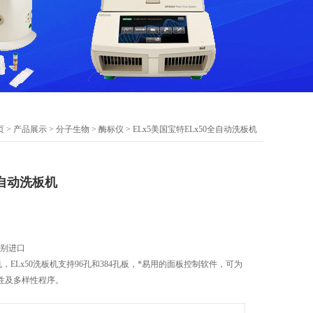
页
>
产品展示
>
分子生物
>
酶标仪
> ELx5美国宝特ELx50全自动洗板机
全自动洗板机
类别进口
机，ELx50洗板机支持96孔和384孔板，*易用的面板控制软件，可为
性及多样性程序。