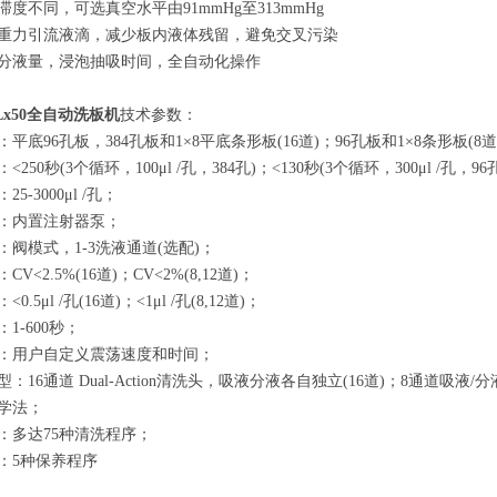
滞度不同，可选真空水平由91mmHg至313mmHg
空重力引流液滴，减少板内液体残留，避免交叉污染
制分液量，浸泡抽吸时间，全自动化操作
Lx50全自动洗板机
技术参数
：
：平底96孔板，384孔板和1×8平底条形板(16道)；96孔板和1×8条形板(8道)
<250秒(3个循环，100μl /孔，384孔)；<130秒(3个循环，300μl /孔，
5-3000μl /孔；
送：内置注射器泵；
：阀模式，1-3洗液通道(选配)；
CV<2.5%(16道)；CV<2%(8,12道)；
0.5μl /孔(16道)；<1μl /孔(8,12道)；
：1-600秒；
能：用户自定义震荡速度和时间；
型：16通道 Dual-Action清洗头，吸液分液各自独立(16道)；8通道吸
化学法；
件：多达75种清洗程序；
护：5种保养程序