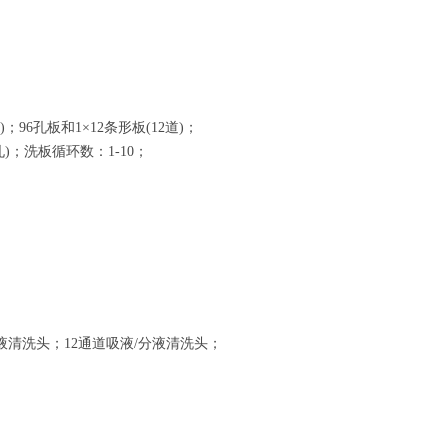
；96孔板和1×12条形板(12道)；
96孔)；洗板循环数：1-10；
液/分液清洗头；12通道吸液/分液清洗头；