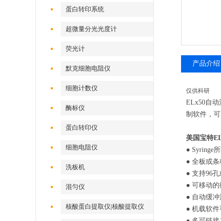
蛋白转印系统
超微量分光光度计
荧光计
产品介绍
默克细胞电阻仪
细胞计数仪
仅供科研
ELx50
酶标仪
制软件，可
蛋白转印仪
美国宝特E
细胞电阻仪
● Syr
● 全板或
洗板机
● 支持96
● 可移动
混匀仪
● 自动缓
核酸蛋白提取仪|核酸提取仪
● 机载软
● 多可链