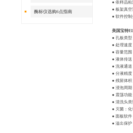
● 依样品粘
● 板架真
酶标仪选购6点指南
● 软件控
美国宝特E
● 孔板类型
● 处理速度：
● 容量范围：2
● 液体传
● 洗液通道
● 分液精度：
● 残留体积：<
● 浸泡周期
● 震荡功
● 清洗头类
● 灭菌：
● 面板软
● 溢出保