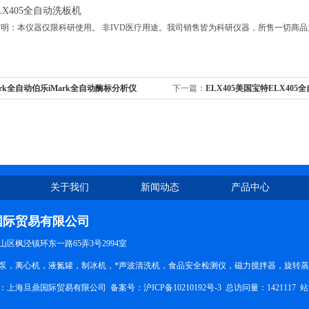
X405全自动洗板机
明：本仪器仅限科研使用。 非IVD医疗用途。我司销售皆为科研仪器，所售一切商
ark全自动伯乐iMark全自动酶标分析仪
下一篇：
ELX405美国宝特ELX405
关于我们
新闻动态
产品中心
国际贸易有限公司
区枫泾镇环东一路65弄3号2994室
泵，离心机，液氮罐，制冰机，*声波清洗机，食品安全检测仪，磁力搅拌器，旋转
所有：上海旦鼎国际贸易有限公司 备案号：
沪ICP备10210192号-3
总访问量：1421117
站