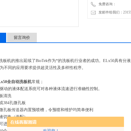
免费咨询：
发邮件给我们：2315528
留言询价
自动洗板机的推出延续了BioTek作为*的洗板机行业者的成功。ELx50具有
为不同的应用要求提供超灵活性及多样性程序。
Lx50全自动洗板机
常规；
inge所驱动的液体配送系统可对各种液体流速进行准确性控制。
条板清洗
孔或384孔微孔板
的微孔板传送器内置预喷槽，令预喷和维护均简单便利
冲液切换（选配）
件可进行创建、编辑、拷贝、删除等操作，多可存储75个应用程序
欢迎您！
接10个不同程序，方便完成复杂的工作流程