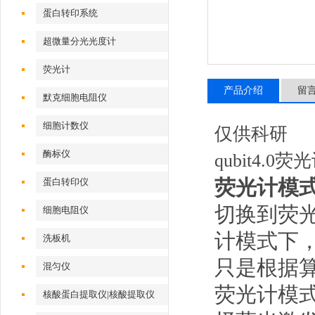
蛋白转印系统
超微量分光光度计
荧光计
产品介绍
留
默克细胞电阻仪
细胞计数仪
仅供科研
酶标仪
qubit4.0荧
荧光计模
蛋白转印仪
切换到荧光
细胞电阻仪
计模式下，
洗板机
只是根据
混匀仪
荧光计模式
核酸蛋白提取仪|核酸提取仪