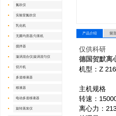
氮吹仪
实验室氮吹仪
乳化机
产品介绍
留
无菌均质器|匀浆机
搅拌器
仅供科研
漩涡混合仪|旋涡混匀仪
德国贺默离心
切片机
机型：Z 21
多道移液器
主机规格
移液器
转速：15000 
电动多道移液器
离心力：21380
旋转蒸发仪