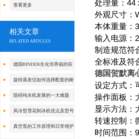
处理量：44 x 
查看更多
外观尺寸：W28
本体重量：3
相关文章
输入电源：220 
RELATED ARTICLES
制造规范符合IE
全标准及符
德国BINDER生化培养箱的应
德国贺默离心
用范围和组成结构
旋转蒸发仪如何选择配套的耐
设定方式：可
腐蚀真空泵/隔膜泵
阻碍纯水机发展的一大难题
操作面板：
显示方法：
风冷型雪花制冰机优点及型号
转速控制：
介绍（斯科茨曼、万利多、三
真空泵的工作原理和日常维护
时间范围：99H5
洋）