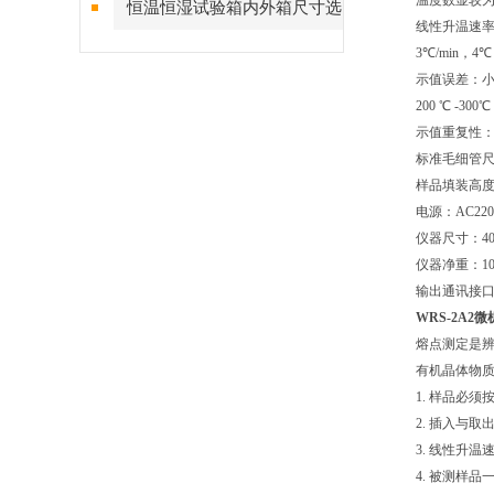
温度数显较为小
恒温恒湿试验箱内外箱尺寸选
线性升温速率：0.
择技巧
3℃/min，4℃
示值误差：小于2
200 ℃ -300
示值重复性：升
标准毛细管尺寸
样品填装高度
电源：AC220V±
仪器尺寸：400m
仪器净重：10
输出通讯接口：
WRS-2A
熔点测定是
有机晶体物质
1. 样品必
2. 插入与
3. 线性升
4. 被测样