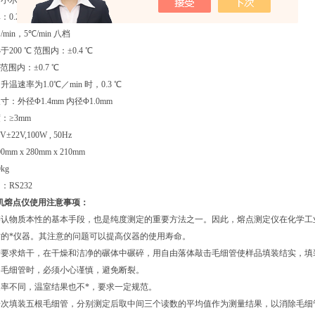
示值:0.1℃
2 ℃/min，0.5℃/min，1℃/min，1.5℃/min，2℃/min，
 /min，5℃/min 八档
00 ℃ 范围内：±0.4 ℃
℃ 范围内：±0.7 ℃
温速率为1.0℃／min 时，0.3 ℃
：外径Φ1.4mm 内径Φ1.0mm
：≥3mm
22V,100W , 50Hz
m x 280mm x 210mm
kg
RS232
2微机熔点仪使用注意事项：
辨认物质本性的基本手段，也是纯度测定的重要方法之一。因此，熔点测定仪在化学工
的*仪器。其注意的问题可以提高仪器的使用寿命。
须按要求焙干，在干燥和洁净的碾体中碾碎，用自由落体敲击毛细管使样品填装结实，填
取出毛细管时，必须小心谨慎，避免断裂。
温速率不同，温室结果也不*，要求一定规范。
品一次填装五根毛细管，分别测定后取中间三个读数的平均值作为测量结果，以消除毛