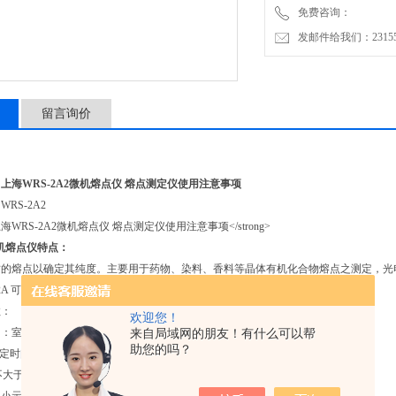
免费咨询：
发邮件给我们：2315528
留言询价
】
上海WRS-2A2微机熔点仪 熔点测定仪使用注意事项
RS-2A2
微机熔点仪特点：
质的熔点以确定其纯度。主要用于药物、染料、香料等晶体有机化合物熔点之测定，光
-2A 可同时侧三个样品，自动计算初、终熔平均值。
数：
欢迎您！
室温-300℃
来自局域网的朋友！有什么可以帮
助您的吗？
时间：50℃ -300℃ 不大于6min
 不大于7min